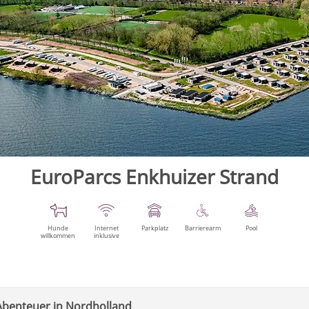
EuroParcs Enkhuizer Strand
Hunde
Internet
Parkplatz
Barrierearm
Pool
willkommen
inklusive
Abenteuer in Nordholland