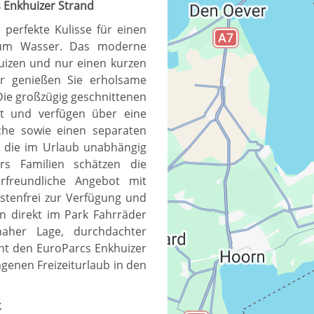
 Enkhuizer Strand
 perfekte Kulisse für einen
zum Wasser. Das moderne
uizen und nur einen kurzen
er genießen Sie erholsame
Die großzügig geschnittenen
et und verfügen über eine
sche sowie einen separaten
e, die im Urlaub unabhängig
rs Familien schätzen die
D
freundliche Angebot mit
stenfrei zur Verfügung und
 direkt im Park Fahrräder
naher Lage, durchdachter
ht den EuroParcs Enkhuizer
ngenen Freizeiturlaub in den
k