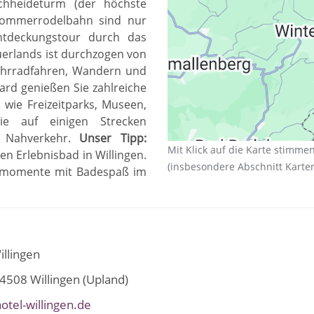
ochheideturm (der höchste
Sommerrodelbahn sind nur
ntdeckungstour durch das
erlands ist durchzogen von
hrradfahren, Wandern und
Card genießen Sie zahlreiche
 wie Freizeitparks, Museen,
ie auf einigen Strecken
n Nahverkehr.
Unser Tipp:
Mit Klick auf die Karte stimme
n Erlebnisbad in Willingen.
(insbesondere Abschnitt Karten
essmomente mit Badespaß im
illingen
4508
Willingen (Upland)
otel-willingen.de