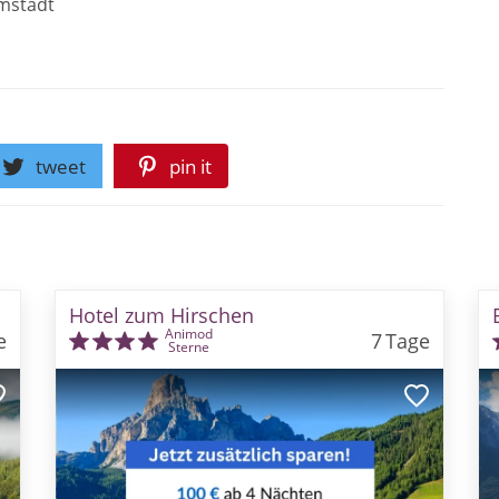
mstadt
tweet
pin it
Hotel zum Hirschen
Animod
e
7
Tage
Sterne