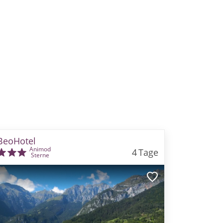
BeoHotel
Animod
4
Tage
Sterne