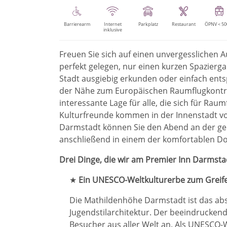
Barrierearm
Internet
Parkplatz
Restaurant
ÖPNV < 5
inklusive
Freuen Sie sich auf einen unvergesslichen A
perfekt gelegen, nur einen kurzen Spazierg
Stadt ausgiebig erkunden oder einfach ents
der Nähe zum Europäischen Raumflugkontro
interessante Lage für alle, die sich für Ra
Kulturfreunde kommen in der Innenstadt vol
Darmstadt können Sie den Abend an der gem
anschließend in einem der komfortablen D
Drei Dinge, die wir am Premier Inn Darmstad
★
Ein UNESCO-Weltkulturerbe zum Greif
Die Mathildenhöhe Darmstadt ist das abso
Jugendstilarchitektur. Der beeindrucken
Besucher aus aller Welt an. Als UNESCO-W