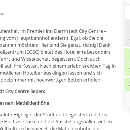
00m
ufenthalt im Premier Inn Darmstadt City Centre –
ang vom Hauptbahnhof entfernt. Egal, ob Sie die
pannen möchten: Hier sind Sie genau richtig! Dank
llzentrum (EOSC) bietet das Hotel eine besonders
umfahrt und Wissenschaft begeistern. Doch auch
l auf ihre Kosten. Nach einem erlebnisreichen Tag in
ütlichen Hotelbar ausklingen lassen und sich
oppelzimmer mit hochwertigen Betten erholen.
t City Centre lieben:
en nah: Mathildenhöhe
lute Highlight der Stadt und begeistert mit ihrer
de Hochzeitsturm und die Ausstellungshallen ziehen
eltkulturerbe spiegelt die Mathildenhöhe die