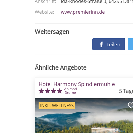
Anschrift
Ida-Rhodes-Straße 3
64295
Dar
Website
www.premierinn.de
Weitersagen
teilen
Ähnliche Angebote
Hotel Harmony Spindlermühle
Animod
5
Tag
Sterne
INKL. WELLNESS