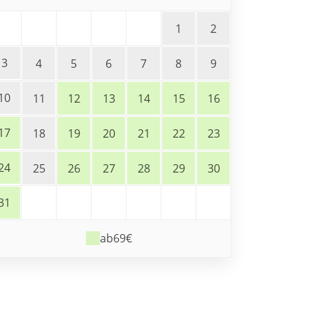
1
2
3
4
5
6
7
8
9
10
11
12
13
14
15
16
17
18
19
20
21
22
23
24
25
26
27
28
29
30
31
ab
69€