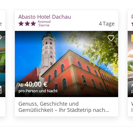
Abasto Hotel Dachau
Animod
e
4
Tage
Sterne
40,00 €
Ab
pro Person und Nacht
Genuss, Geschichte und
Gemütlichkeit – Ihr Städtetrip nach
Dachau bei München