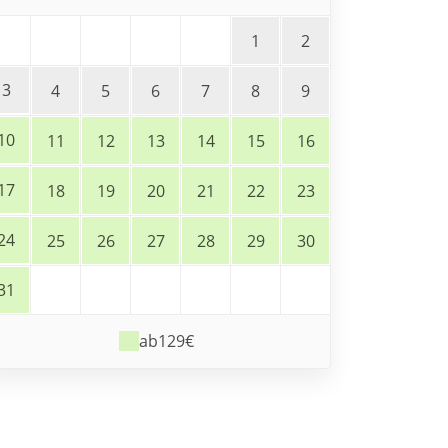
1
2
3
4
5
6
7
8
9
10
11
12
13
14
15
16
17
18
19
20
21
22
23
24
25
26
27
28
29
30
31
ab
129€