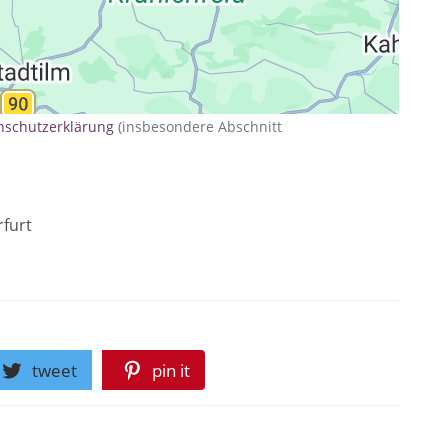
nschutzerklärung
(insbesondere Abschnitt
rfurt
tweet
pin it