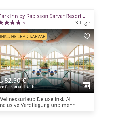
Park Inn by Radisson Sarvar Resort & Spa
S
3
Tage
INKL. HEILBAD SARVAR
82,50 €
Ab
pro Person und Nacht
Wellnessurlaub Deluxe inkl. All
Inclusive Verpflegung und mehr