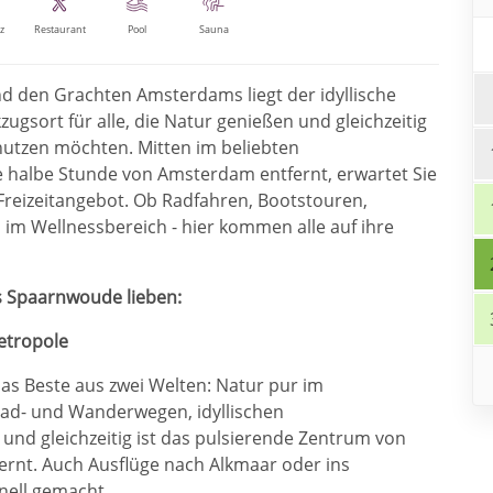
z
Restaurant
Pool
Sauna
d den Grachten Amsterdams liegt der idyllische
gsort für alle, die Natur genießen und gleichzeitig
nutzen möchten. Mitten im beliebten
 halbe Stunde von Amsterdam entfernt, erwartet Sie
 Freizeitangebot. Ob Radfahren, Bootstouren,
m Wellnessbereich - hier kommen alle auf ihre
cs Spaarnwoude
lieben:
etropole
s Beste aus zwei Welten: Natur pur im
ad- und Wanderwegen, idyllischen
und gleichzeitig ist das pulsierende Zentrum von
rnt. Auch Ausflüge nach Alkmaar oder ins
nell gemacht.