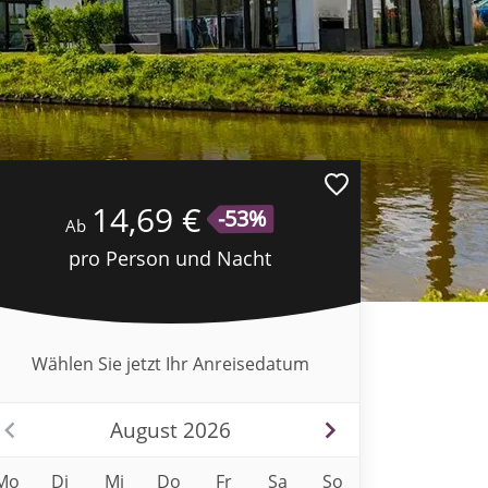
14,69 €
-53%
Ab
pro Person und Nacht
Wählen Sie jetzt Ihr Anreisedatum
August 2026
Mo
Di
Mi
Do
Fr
Sa
So