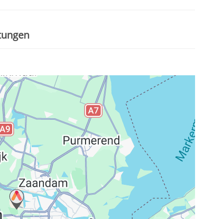
stungen
ng