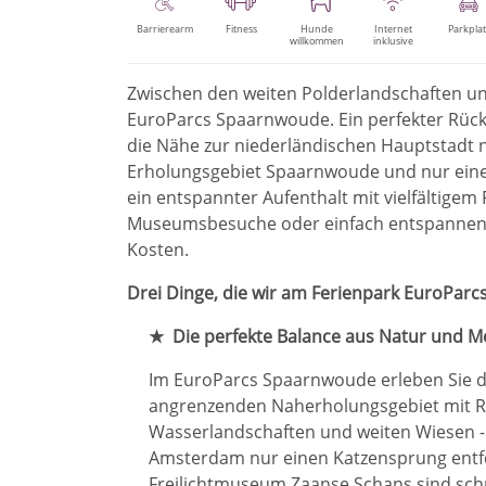
Barrierearm
Fitness
Hunde
Internet
Parkplat
willkommen
inklusive
Zwischen den weiten Polderlandschaften un
EuroParcs Spaarnwoude. Ein perfekter Rückzu
die Nähe zur niederländischen Hauptstadt 
Erholungsgebiet Spaarnwoude und nur eine
ein entspannter Aufenthalt mit vielfältigem
Museumsbesuche oder einfach entspannen i
Kosten.
Drei Dinge, die wir am Ferienpark EuroPar
★ Die perfekte Balance aus Natur und M
Im EuroParcs Spaarnwoude erleben Sie da
angrenzenden Naherholungsgebiet mit R
Wasserlandschaften und weiten Wiesen - 
Amsterdam nur einen Katzensprung entfe
Freilichtmuseum Zaanse Schans sind sch