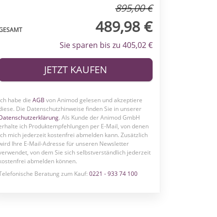
895,00 €
489,98 €
GESAMT
Sie sparen bis zu 405,02 €
JETZT KAUFEN
Ich habe die
AGB
von Animod gelesen und akzeptiere
diese. Die Datenschutzhinweise finden Sie in unserer
Datenschutzerklärung
. Als Kunde der Animod GmbH
erhalte ich Produktempfehlungen per E-Mail, von denen
ich mich jederzeit kostenfrei abmelden kann.
Zusätzlich
wird Ihre E-Mail-Adresse für unseren Newsletter
verwendet, von dem Sie sich selbstverständlich jederzeit
kostenfrei abmelden können.
Telefonische Beratung zum Kauf:
0221 - 933 74 100