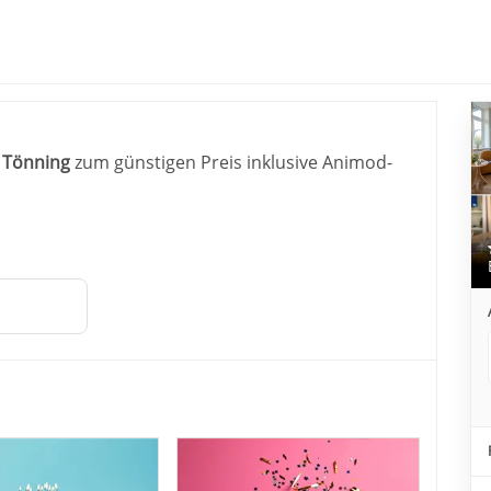
 BE BIO Hotel – be activ
| Tönning
zum günstigen Preis inklusive Animod-
henkbox