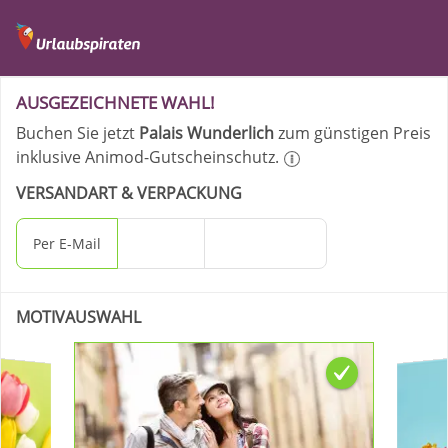
Ihre Bestellung - Palai
AUSGEZEICHNETE WAHL!
Buchen Sie jetzt
Palais Wunderlich
zum günstigen Preis
inklusive Animod-Gutscheinschutz.
VERSANDART & VERPACKUNG
Per E-Mail
Per Post
Geschenkbox
MOTIVAUSWAHL