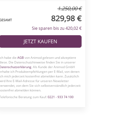
1.250,00 €
829,98 €
GESAMT
Sie sparen bis zu 420,02 €
JETZT KAUFEN
Ich habe die
AGB
von Animod gelesen und akzeptiere
diese. Die Datenschutzhinweise finden Sie in unserer
Datenschutzerklärung
. Als Kunde der Animod GmbH
erhalte ich Produktempfehlungen per E-Mail, von denen
ich mich jederzeit kostenfrei abmelden kann.
Zusätzlich
wird Ihre E-Mail-Adresse für unseren Newsletter
verwendet, von dem Sie sich selbstverständlich jederzeit
kostenfrei abmelden können.
Telefonische Beratung zum Kauf:
0221 - 933 74 100