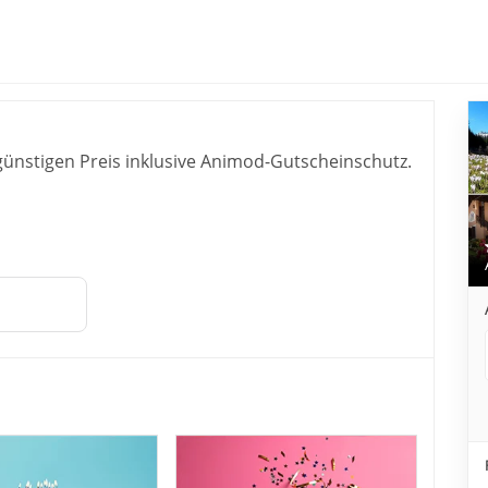
 Al Posta Hotel 1899
ünstigen Preis inklusive Animod-Gutscheinschutz.
henkbox