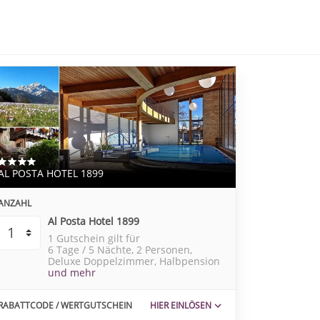
AL POSTA HOTEL 1899
ANZAHL
Al Posta Hotel 1899
1 Gutschein gilt für
6 Tage / 5 Nächte
2 Personen
Deluxe Doppelzimmer
Halbpension
und mehr
RABATTCODE / WERTGUTSCHEIN
HIER EINLÖSEN