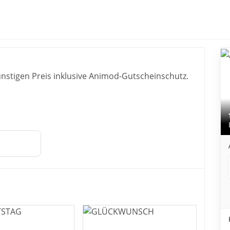
- LikeStay Premium
stigen Preis inklusive Animod-Gutscheinschutz.
henkbox