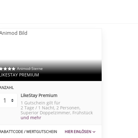
Animod-Sterne
LIKESTAY PREMIUM
ANZAHL
LikeStay Premium
1 Gutschein gilt für
2 Tage / 1 Nacht
2 Personen
Superior Doppelzimmer
Frühstück
und mehr
RABATTCODE / WERTGUTSCHEIN
HIER EINLÖSEN